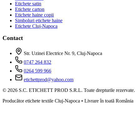
Etichete satin
Etichete carton
Etichete haine copii
Simboluri etichete haine
Etichete Cluj-Napoca
Contact
Str. Uzinei Electrice Nr. 9, Cluj-Napoca
0747 264 832
0264 599 966
etichettprod@yahoo.com
©
2026
S.C. ETICHETT PROD S.R.L. Toate drepturile rezervate.
Producător etichete textile Cluj-Napoca • Livrare în toată România