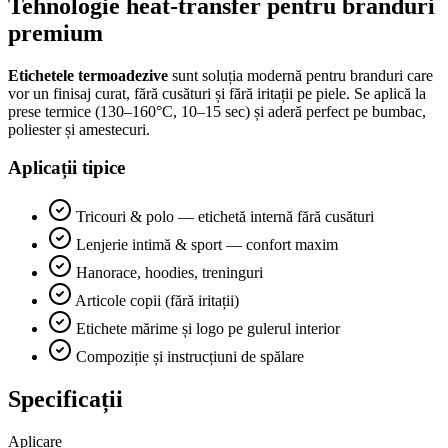
Tehnologie heat-transfer pentru branduri
premium
Etichetele termoadezive
sunt soluția modernă pentru branduri care
vor un finisaj curat, fără cusături și fără iritații pe piele. Se aplică la
prese termice (130–160°C, 10–15 sec) și aderă perfect pe bumbac,
poliester și amestecuri.
Aplicații tipice
Tricouri & polo — etichetă internă fără cusături
Lenjerie intimă & sport — confort maxim
Hanorace, hoodies, treninguri
Articole copii (fără iritații)
Etichete mărime și logo pe gulerul interior
Compoziție și instrucțiuni de spălare
Specificații
Aplicare