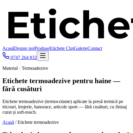
Acasă
Despre noi
Produse
Etichete Cluj
Galerie
Contact
0747 264 832
Material · Termoadezive
Etichete termoadezive pentru haine —
fără cusături
Etichete termoadezive (termocolante) aplicate la presă termică pe
tricouri, lenjerie, hanorace, articole sport — fără cusături, cu finisaj
curat și soft-touch.
Acasă
/
Etichete termoadezive