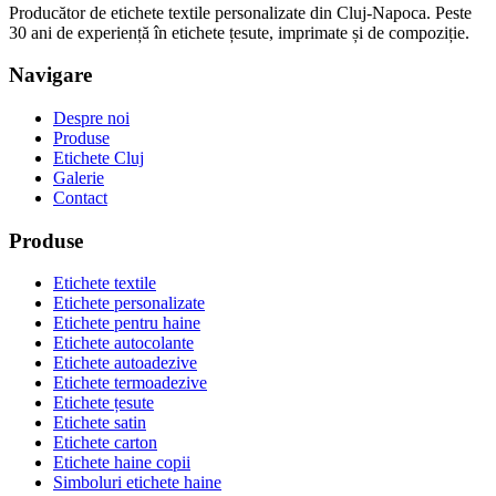
Producător de etichete textile personalizate din Cluj-Napoca. Peste
30 ani de experiență în etichete țesute, imprimate și de compoziție.
Navigare
Despre noi
Produse
Etichete Cluj
Galerie
Contact
Produse
Etichete textile
Etichete personalizate
Etichete pentru haine
Etichete autocolante
Etichete autoadezive
Etichete termoadezive
Etichete țesute
Etichete satin
Etichete carton
Etichete haine copii
Simboluri etichete haine