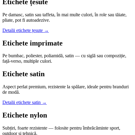
Etichete țesute
Pe damasc, satin sau taffeta, în mai multe culori, în role sau tăiate,
pliate, pot fi autoadezive.
Detalii
etichete țesute
→
Etichete imprimate
Pe bumbac, poliester, poliamidă, satin — cu siglă sau compoziție,
față-verso, multiple culori.
Etichete satin
Aspect perlat premium, rezistente la spălare, ideale pentru branduri
de modă.
Detalii
etichete satin
→
Etichete nylon
Subțiri, foarte rezistente — folosite pentru îmbrăcăminte sport,
outdoor și tehnică.