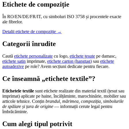
Etichete de compoziție
În RO/EN/DE/FR/IT, cu simboluri ISO 3758 și procentele exacte
ale fibrelor.
Detalii
etichete de compoziție
→
Categorii înrudite
Caută
etichete personalizate
cu logo,
etichete țesute
pe damasc,
etichete satin
imprimate,
etichete carton (hangtag)
sau
etichete
autoadezive
pe role? Avem secțiuni dedicate pentru fiecare.
Ce înseamnă „etichete textile”?
Etichetele textile
sunt etichete realizate din material textil (țesut sau
imprimat) aplicate pe haine, încălțăminte, marochinărie, mobilier sau
articole tehnice. Conțin
brandul, mărimea, compoziția, simbolurile
de spălare și țara de origine
— informații cerute legal pentru
îmbrăcăminte.
Cum alegi tipul potrivit