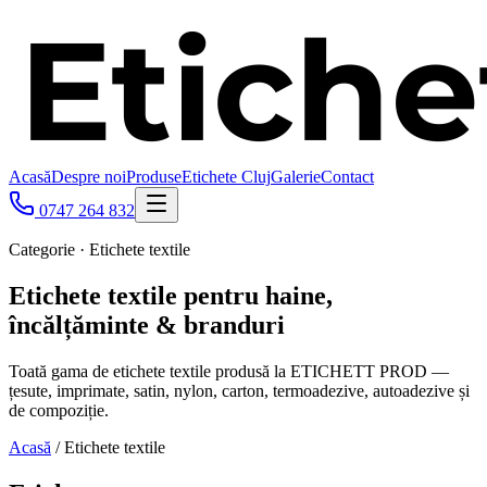
Acasă
Despre noi
Produse
Etichete Cluj
Galerie
Contact
0747 264 832
Categorie · Etichete textile
Etichete textile pentru haine,
încălțăminte & branduri
Toată gama de etichete textile produsă la ETICHETT PROD —
țesute, imprimate, satin, nylon, carton, termoadezive, autoadezive și
de compoziție.
Acasă
/
Etichete textile